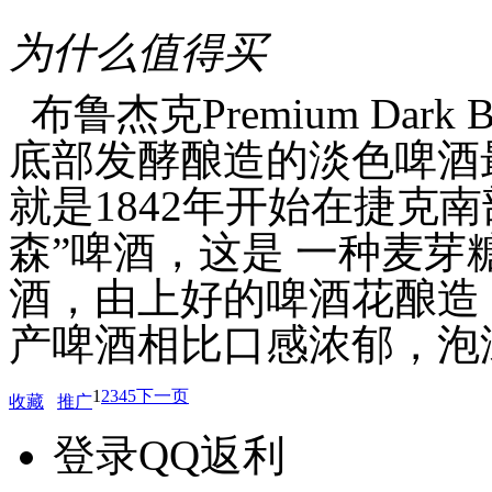
为什么值得买
布鲁杰克Premium Dar
底部发酵酿造的淡色啤酒
就是1842年开始在捷克
森”啤酒，这是 一种麦芽
酒，由上好的啤酒花酿造
产啤酒相比口感浓郁，泡沫细.
1
2
3
4
5
下一页
收藏
推广
登录QQ返利