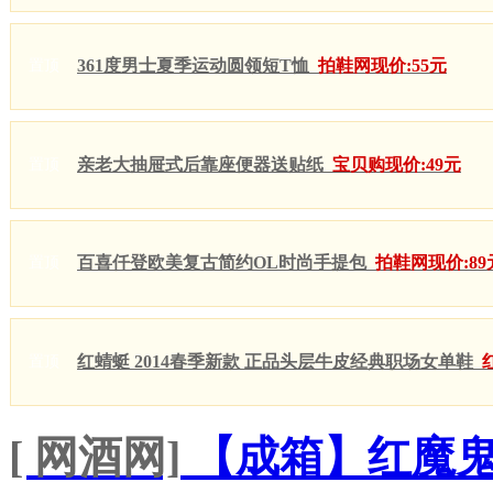
361度男士夏季运动圆领短T恤
拍鞋网现价:55元
置顶
亲老大抽屉式后靠座便器送贴纸
宝贝购现价:49元
置顶
百喜仟登欧美复古简约OL时尚手提包
拍鞋网现价:89
置顶
红蜻蜓 2014春季新款 正品头层牛皮经典职场女单鞋
置顶
[ 网酒网]
【成箱】红魔鬼