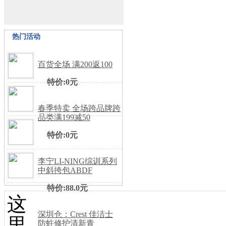
热门活动
百货全场 满200返100
特价:0元
春季特卖 全场跨品牌跨
品类满199减50
特价:0元
李宁LI-NING综训系列
中斜挎包ABDF
特价:88.0元
这
深圳仓：Crest 佳洁士
里
防蛀修护清新青