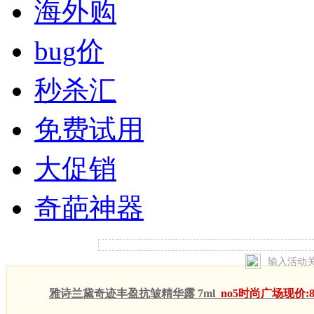
海外购
bug价
秒杀汇
免费试用
大促销
奇葩神器
雅诗兰黛奇迹丰盈抗皱精华露 7ml
no5时尚广场现价:
置顶