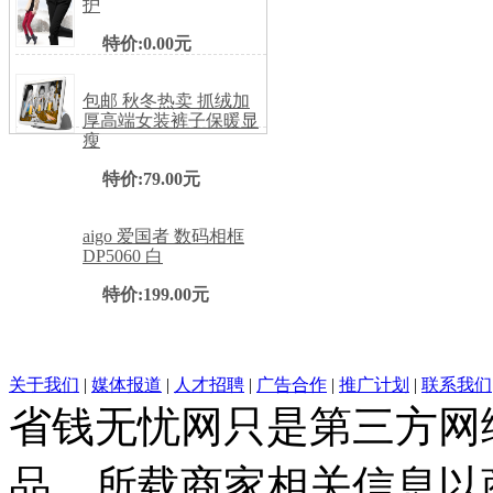
护
特价:0.00元
包邮 秋冬热卖 抓绒加
厚高端女装裤子保暖显
瘦
特价:79.00元
aigo 爱国者 数码相框
DP5060 白
特价:199.00元
关于我们
|
媒体报道
|
人才招聘
|
广告合作
|
推广计划
|
联系我们
省钱无忧网只是第三方网
品，所载商家相关信息以