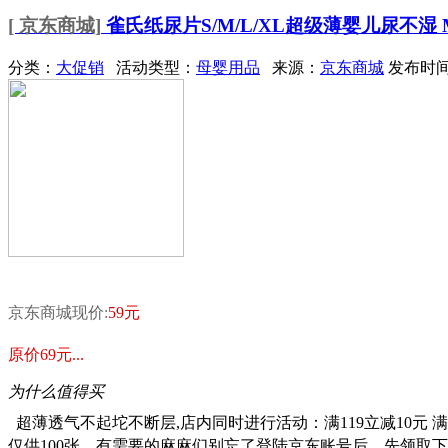
[ 京东商城]
雀氏纸尿片S/M/L/XL超级薄婴儿尿不湿 
分类：
大促销
活动类型：
母婴用品
来源：
京东商城
发布时间：
京东商城现价:
59元
原价69元...
为什么值得买
超薄透气不起坨不断层,店内同时进行活动：满119立减10元 满
仅供100张，有需要的麻麻们别忘了登陆京东账号后，先领取下优惠券哟~ht