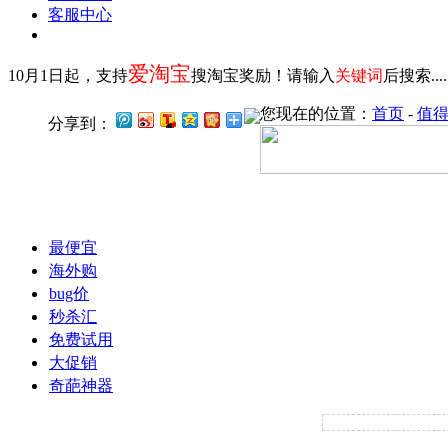
客服中心
爱淘宝
10月1日起，支持
搜淘宝奖励！请输入
关键词
后搜索...
您现在的位置：
首页
-
值
分享到：
最便宜
海外购
bug价
秒杀汇
免费试用
大促销
奇葩神器