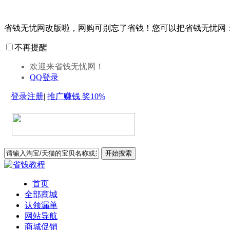
省钱无忧网改版啦，网购可别忘了省钱！您可以把省钱无忧网
不再提醒
欢迎来省钱无忧网！
QQ登录
|
登录
注册
|
推广赚钱
奖10%
开始搜索
首页
全部商城
认领漏单
网站导航
商城促销