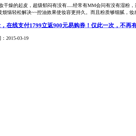
干燥的起皮，超级郁闷有没有.....经常有MM会问有没有湿粉
恼轻松解决~~控油效果使妆容更持久。而且粉质够细腻，妆感非常轻
，在线支付1799立返900元易购券！仅此一次，不再
2015-03-19