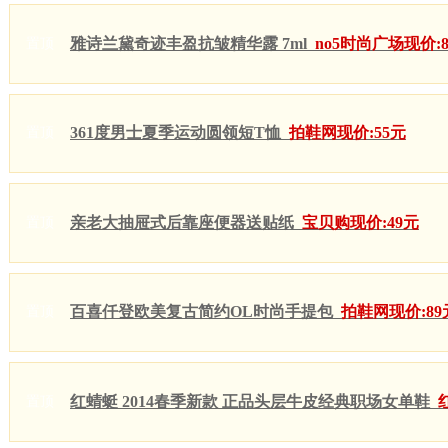
雅诗兰黛奇迹丰盈抗皱精华露 7ml
no5时尚广场现价:
置顶
361度男士夏季运动圆领短T恤
拍鞋网现价:55元
置顶
亲老大抽屉式后靠座便器送贴纸
宝贝购现价:49元
置顶
百喜仟登欧美复古简约OL时尚手提包
拍鞋网现价:89
置顶
红蜻蜓 2014春季新款 正品头层牛皮经典职场女单鞋
置顶