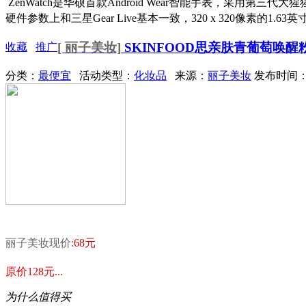
ZenWatch是华硕首款Android Wear智能手表，采用
硬件参数上和三星Gear Live基本一致，320 x 320像素的1.63英
[ 丽子美妆]
SKINFOOD思亲肤青葡萄唤醒粉
收藏
推广
分类：
最便宜
活动类型：
化妆品
来源：
丽子美妆
发布时间：20
丽子美妆现价:
68元
原价128元...
为什么值得买