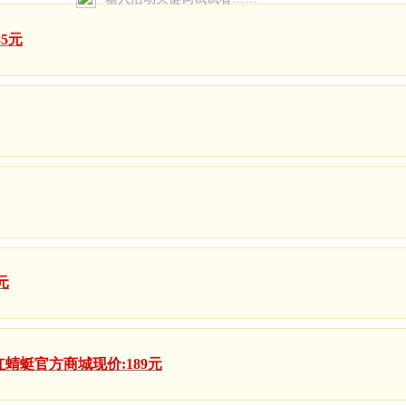
85元
元
红蜻蜓官方商城现价:189元